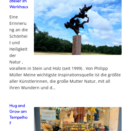
atelier im
Werkhaus
Eine
Erinneru
ng an die
Schönhei
t und
Heiligkeit
der
Natur ,
vorallem in Stein und Holz (seit 1999) . Von Philipp
Müller Meine wichtigste Inspirationsquelle ist die größte
aller Künstlerinnen, die große Mutter Natur, mit all
ihren Wundern und d…
Hug and
Grow am
Tempelho
f