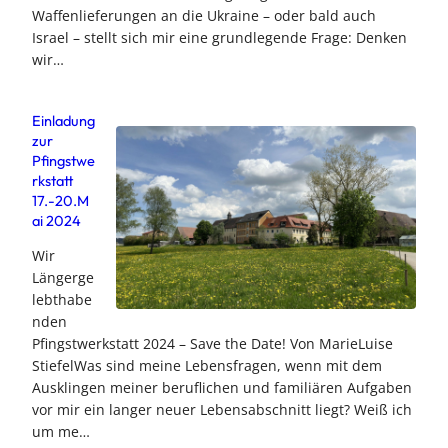
Waffenlieferungen an die Ukraine – oder bald auch
Israel – stellt sich mir eine grundlegende Frage: Denken
wir…
Einladung
zur
Pfingstwe
rkstatt
17.-20.M
ai 2024
Wir
Längerge
lebthabe
nden
Pfingstwerkstatt 2024 – Save the Date! Von MarieLuise
StiefelWas sind meine Lebensfragen, wenn mit dem
Ausklingen meiner beruflichen und familiären Aufgaben
vor mir ein langer neuer Lebensabschnitt liegt? Weiß ich
um me…