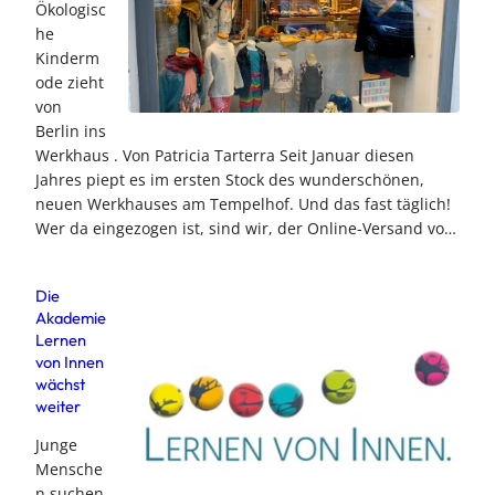
Ökologisc
he
Kinderm
ode zieht
von
Berlin ins
Werkhaus . Von Patricia Tarterra Seit Januar diesen
Jahres piept es im ersten Stock des wunderschönen,
neuen Werkhauses am Tempelhof. Und das fast täglich!
Wer da eingezogen ist, sind wir, der Online-Versand vo…
Die
Akademie
Lernen
von Innen
wächst
weiter
Junge
Mensche
n suchen