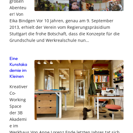
großen
Abenteu
er! Von
Eika Bindgen Vor 10 Jahren, genau am 9. September
2013, erhielt der Verein vom Regierungspräsidium
Stuttgart die frohe Botschaft, dass die Konzepte für die
Grundschule und Werkrealschule nun…
Eine
Kunstaka
demie im
Kleinen
Kreativer
Co-
Working
Space
der 3B
Akademi
e im
Werkhaus Von Anne Lorenz Ende letzten Jahres tat sich