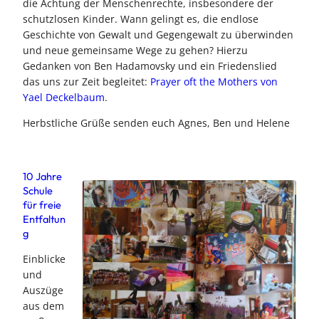
die Achtung der Menschenrechte, insbesondere der
schutzlosen Kinder. Wann gelingt es, die endlose
Geschichte von Gewalt und Gegengewalt zu überwinden
und neue gemeinsame Wege zu gehen? Hierzu
Gedanken von Ben Hadamovsky und ein Friedenslied
das uns zur Zeit begleitet:
Prayer oft the Mothers von
Yael Deckelbaum
.
Herbstliche Grüße senden euch Agnes, Ben und Helene
10 Jahre
Schule
für freie
Entfaltun
g
Einblicke
und
Auszüge
aus dem