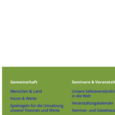
Gemeinschaft
Seminare & Veranstal
Menschen & Land
Unsere Selbstverständni
in die Welt
Vision & Werte
Veranstaltungskalender
Spielregeln für die Umsetzung
unserer Visionen und Werte
Seminar- und Gästehau