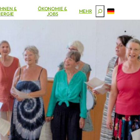
HNEN &
ÖKONOMIE &
Suchen
MEHR
ERGIE
JOBS