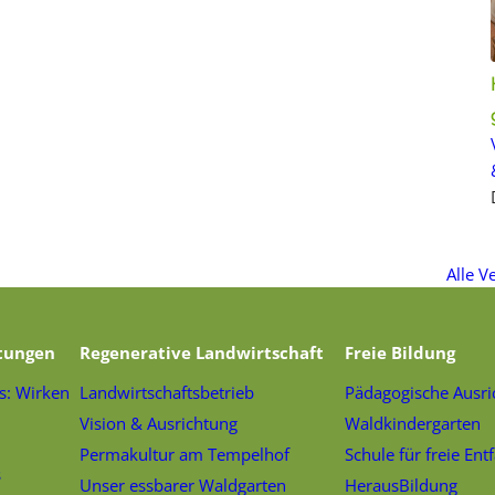
Alle V
tungen
Regenerative Landwirtschaft
Freie Bildung
s: Wirken
Landwirtschaftsbetrieb
Pädagogische Ausri
Vision & Ausrichtung
Waldkindergarten
Permakultur am Tempelhof
Schule für freie Ent
s
Unser essbarer Waldgarten
HerausBildung