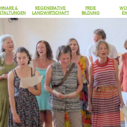
MINARE &
REGENERATIVE
FREIE
WO
STALTUNGEN
LANDWIRTSCHAFT
BILDUNG
EN