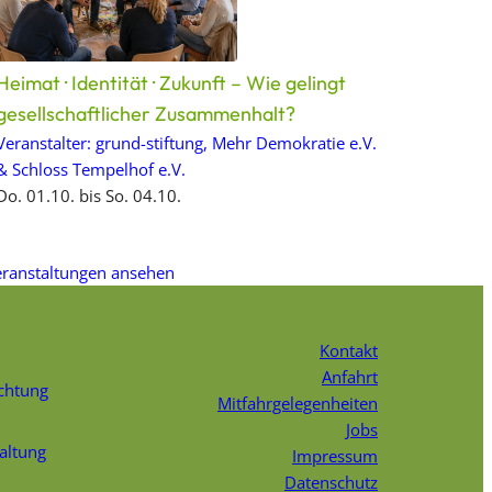
Heimat · Identität · Zukunft – Wie gelingt
gesellschaftlicher Zusammenhalt?
Veranstalter: grund-stiftung, Mehr Demokratie e.V.
& Schloss Tempelhof e.V.
Do. 01.10. bis So. 04.10.
eranstaltungen ansehen
Kontakt
Anfahrt
chtung
Mitfahrgelegenheiten
Jobs
faltung
Impressum
Datenschutz