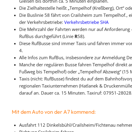
Gleisen bis dorthin ca. 5 Minuten einplanen.
Die Zielhaltestelle heißt „Tempelhof (Kreßberg), Ort“ o
Die Buslinie 58 fährt von Crailsheim zum Tempelhof., e
der Verkehrsbetriebe:
Verkehrsbetriebe SHA
Die Mehrzahl der Fahrten werden nur auf Anforderung 
RufBus durchgeführt (Linie
R
58).
Diese RufBusse sind immer Taxis und fahren immer v
4.
Alle Infos zum RufBus, insbesondere zur Anmeldung Dei
Manche der regulären Busse fahren Tempelhof direkt a
Fußweg bis Tempelhof) oder „Tempelhof Abzweig“ (15 M
Taxis (nicht: RufBusse) findest du auf dem Bahnhofsvor
regionalen Taxiunternehmen (Hatlanek & Druckenmüller)
darauf an. Dauer ca. 15 Minuten. Taxiruf: 07951-28028
Mit dem Auto von der A7 kommend:
Ausfahrt 112 Dinkelsbühl/Crailsheim/Fichtenau nehme