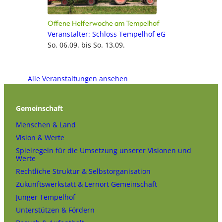
Offene Helferwoche am Tempelhof
Veranstalter: Schloss Tempelhof eG
So. 06.09. bis So. 13.09.
Alle Veranstaltungen ansehen
Gemeinschaft
Menschen & Land
Vision & Werte
Spielregeln für die Umsetzung unserer Visionen und
Werte
Rechtliche Struktur & Selbstorganisation
Zukunftswerkstatt & Lernort Gemeinschaft
Junger Tempelhof
Unterstützen & Fördern