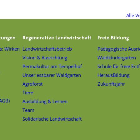
Alle V
tungen
Regenerative Landwirtschaft
Freie Bildung
s: Wirken
Landwirtschaftsbetrieb
Pädagogische Ausri
Vision & Ausrichtung
Waldkindergarten
Permakultur am Tempelhof
Schule für freie Ent
s
Unser essbarer Waldgarten
HerausBildung
Agroforst
Zukunftsjahr
Tiere
(AGB)
Ausbildung & Lernen
Team
Solidarische Landwirtschaft