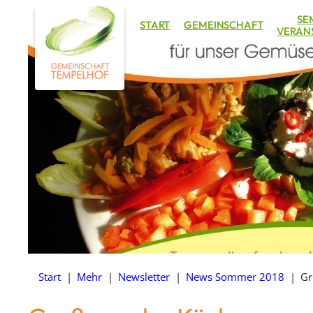
Zum
SE
START
GEMEINSCHAFT
Inhalt
VERAN
springen
Start
|
Mehr
|
Newsletter
|
News Sommer 2018
|
Gr