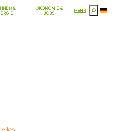
HNEN &
ÖKONOMIE &
Suchen
MEHR
ERGIE
JOBS
elles