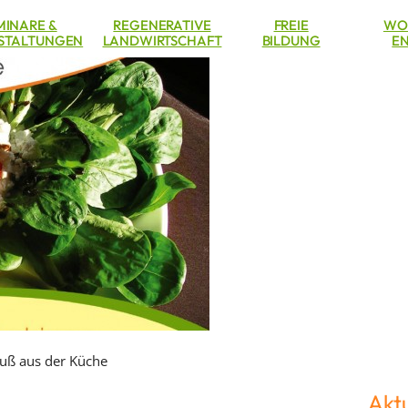
MINARE &
REGENERATIVE
FREIE
WO
STALTUNGEN
LANDWIRTSCHAFT
BILDUNG
EN
uß aus der Küche
Aktu