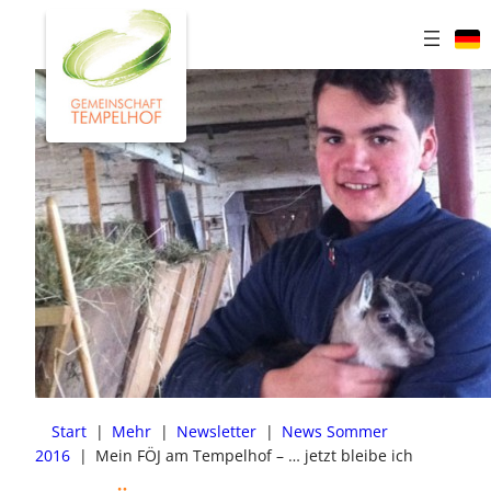
Zum
Inhalt
springen
Start
|
Mehr
|
Newsletter
|
News Sommer
2016
|
Mein FÖJ am Tempelhof – … jetzt bleibe ich