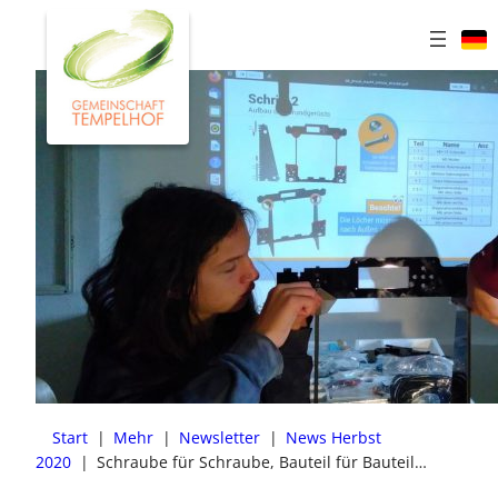
Zum
Inhalt
springen
Start
|
Mehr
|
Newsletter
|
News Herbst
2020
|
Schraube für Schraube, Bauteil für Bauteil…