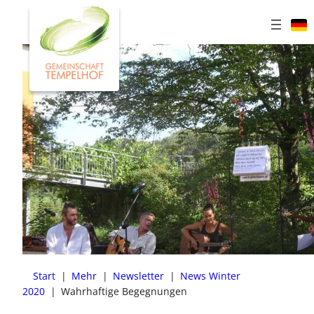
Zum
Inhalt
springen
Start
|
Mehr
|
Newsletter
|
News Winter
2020
|
Wahrhaftige Begegnungen