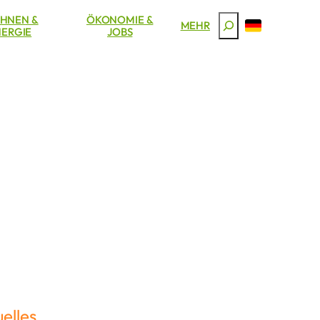
HNEN &
ÖKONOMIE &
Suchen
MEHR
ERGIE
JOBS
elles