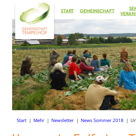
Zum
SE
START
GEMEINSCHAFT
Inhalt
VERAN
springen
Start
|
Mehr
|
Newsletter
|
News Sommer 2018
|
Un