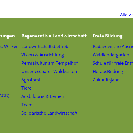
Alle V
tungen
Regenerative Landwirtschaft
Freie Bildung
s: Wirken
Landwirtschaftsbetrieb
Pädagogische Ausri
Vision & Ausrichtung
Waldkindergarten
Permakultur am Tempelhof
Schule für freie Ent
s
Unser essbarer Waldgarten
HerausBildung
Agroforst
Zukunftsjahr
Tiere
(AGB)
Ausbildung & Lernen
Team
Solidarische Landwirtschaft