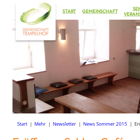
Zum
SE
START
GEMEINSCHAFT
Inhalt
VERAN
springen
Start
|
Mehr
|
Newsletter
|
News Sommer 2015
|
Er