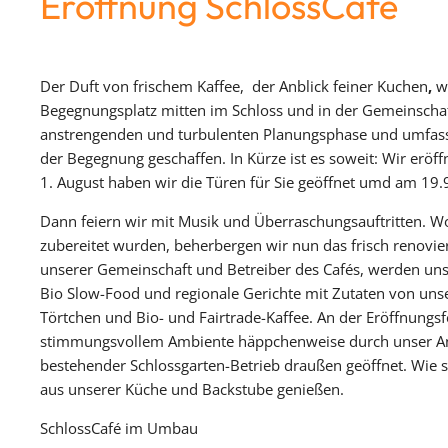
Eröffnung SchlossCafé
Der Duft von frischem Kaffee, der Anblick feiner Kuchen
,
w
Begegnungsplatz mitten im Schloss und in der Gemeinschaft
anstrengenden und turbulenten Planungsphase und umfass
der Begegnung geschaffen. In Kürze ist es soweit: Wir erö
1. August haben wir die Türen für Sie geöffnet umd am 19.9.
Dann feiern wir mit Musik und Überraschungsauftritten. W
zubereitet wurden, beherbergen wir nun das frisch renov
unserer Gemeinschaft und Betreiber des Cafés, werden uns
Bio Slow-Food und regionale Gerichte mit Zutaten von uns
Törtchen und Bio- und Fairtrade-Kaffee. An der Eröffnungsf
stimmungsvollem Ambiente häppchenweise durch unser Ang
bestehender Schlossgarten-Betrieb draußen geöffnet. Wie sc
aus unserer Küche und Backstube genießen.
SchlossCafé im Umbau