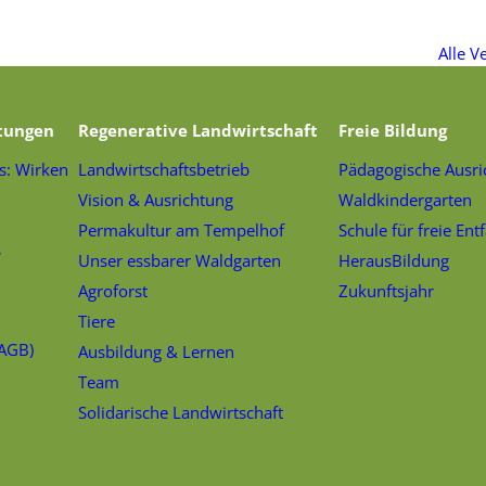
Alle V
tungen
Regenerative Landwirtschaft
Freie Bildung
s: Wirken
Landwirtschaftsbetrieb
Pädagogische Ausri
Vision & Ausrichtung
Waldkindergarten
Permakultur am Tempelhof
Schule für freie Ent
s
Unser essbarer Waldgarten
HerausBildung
Agroforst
Zukunftsjahr
Tiere
(AGB)
Ausbildung & Lernen
Team
Solidarische Landwirtschaft