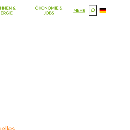
HNEN &
ÖKONOMIE &
Suchen
MEHR
ERGIE
JOBS
elles