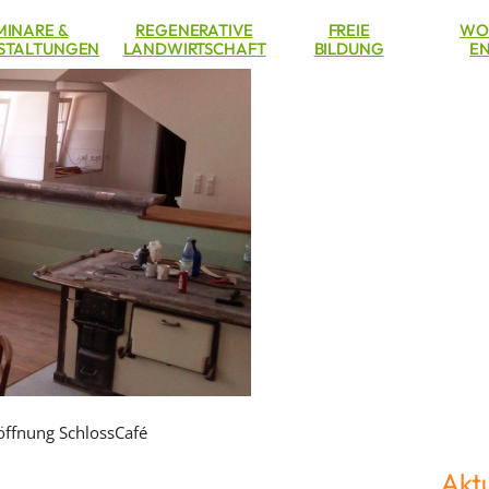
MINARE &
REGENERATIVE
FREIE
WO
STALTUNGEN
LANDWIRTSCHAFT
BILDUNG
EN
öffnung SchlossCafé
Aktu