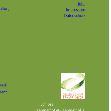
Jobs
faltung
Impressum
Datenschutz
werk
ment
Schloss
Tempelhof eG, Tempelhof 3,