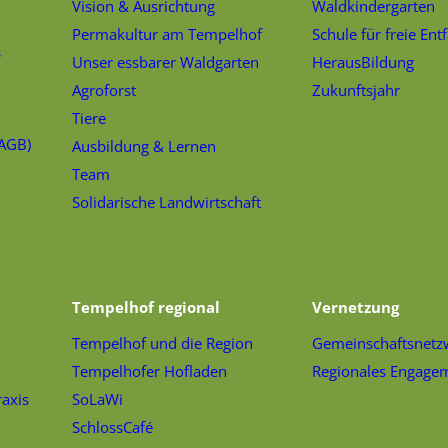
Vision & Ausrichtung
Waldkindergarten
Permakultur am Tempelhof
Schule für freie Ent
s
Unser essbarer Waldgarten
HerausBildung
Agroforst
Zukunftsjahr
Tiere
(AGB)
Ausbildung & Lernen
Team
Solidarische Landwirtschaft
Tempelhof regional
Vernetzung
Tempelhof und die Region
Gemeinschaftsnetz
Tempelhofer Hofladen
Regionales Engage
raxis
SoLaWi
SchlossCafé