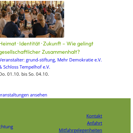
Heimat · Identität · Zukunft – Wie gelingt
gesellschaftlicher Zusammenhalt?
Veranstalter: grund-stiftung, Mehr Demokratie e.V.
& Schloss Tempelhof e.V.
Do. 01.10. bis So. 04.10.
eranstaltungen ansehen
Kontakt
Anfahrt
chtung
Mitfahrgelegenheiten