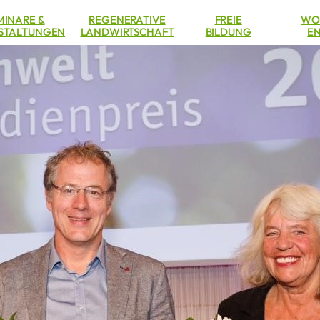
MINARE &
REGENERATIVE
FREIE
WO
STALTUNGEN
LANDWIRTSCHAFT
BILDUNG
EN