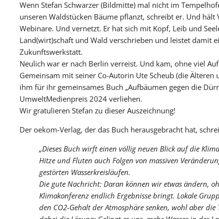
Wenn Stefan Schwarzer (Bildmitte) mal nicht im Tempelho
unseren Waldstücken Bäume pflanzt, schreibt er. Und hält 
Webinare. Und vernetzt. Er hat sich mit Kopf, Leib und See
Land(wirt)schaft und Wald verschrieben und leistet damit e
Zukunftswerkstatt.
Neulich war er nach Berlin verreist. Und kam, ohne viel Au
Gemeinsam mit seiner Co-Autorin Ute Scheub (die Älteren u
ihm für ihr gemeinsames Buch „Aufbäumen gegen die Dürr
UmweltMedienpreis 2024 verliehen.
Wir gratulieren Stefan zu dieser Auszeichnung!
Der oekom-Verlag, der das Buch herausgebracht hat, schrei
„Dieses Buch wirft einen völlig neuen Blick auf die Klim
Hitze und Fluten auch Folgen von massiven Veränderu
gestörten Wasserkreisläufen.
Die gute Nachricht: Daran können wir etwas ändern, o
Klimakonferenz endlich Ergebnisse bringt. Lokale Gr
den CO2-Gehalt der Atmosphäre senken, wohl aber die 