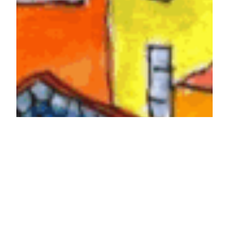
Kunstausstellung „Frieden“
Eine Kunstausstellung zum Thema „Frieden“ findet von
Pfingstsonntag, 8. Juni bis Freitag 13. Juni, täglich 15 bis
18 Uhr in der Kapelle mit Rahmenprogramm statt. Die
Vernissage ist am Sonntag 9. Juni um 15.30 Uhr
7. Juni 2025