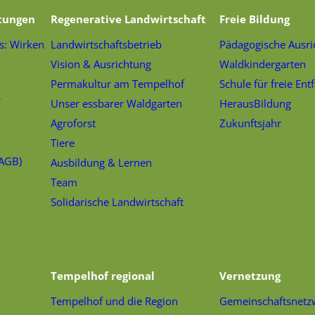
tungen
Regenerative Landwirtschaft
Freie Bildung
s: Wirken
Landwirtschaftsbetrieb
Pädagogische Ausri
Vision & Ausrichtung
Waldkindergarten
Permakultur am Tempelhof
Schule für freie Ent
s
Unser essbarer Waldgarten
HerausBildung
Agroforst
Zukunftsjahr
Tiere
(AGB)
Ausbildung & Lernen
Team
Solidarische Landwirtschaft
Tempelhof regional
Vernetzung
Tempelhof und die Region
Gemeinschaftsnetz