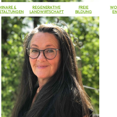
MINARE &
REGENERATIVE
FREIE
WO
STALTUNGEN
LANDWIRTSCHAFT
BILDUNG
EN