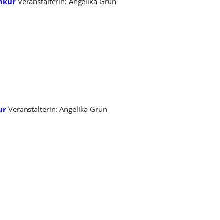
nkur
Veranstalterin: Angelika Grün
ur
Veranstalterin: Angelika Grün