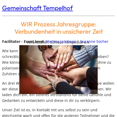
Gemeinschaft Tempelhof
WIR Prozess Jahresgruppe:
Verbundenheit in unsicherer Zeit
Facilitator - Event level:
Martina Jacobson
|
Susanne Socher
Veranstalter: Schloss Tempelhof e.V.
Wie kann es gelingen, trotz zahlreicher Krisen und
schrecklichen Nachrichten wach und zugewandt zu bleiben?
Wie können wir Spannungen zwischen uns aushalten ohne zu
polarisieren? Was tun, wenn der Stresslevel schon beim
Zuhören steigt?
An drei Wochenenden in einer gleichbleibenden Gruppe wollen
wir diese Fragen erforschen und uns selbst darin erleben. Wir
laden dich ein, ein tieferes Verständnis für deine Gefühle und
Gedanken zu entwickeln und diese in dir zu verkörpern.
Unser Ziel ist es, in Kontakt mit uns selbst zu sein und
gleichzeitig wach und offen für die anderen Teilnehmer und die