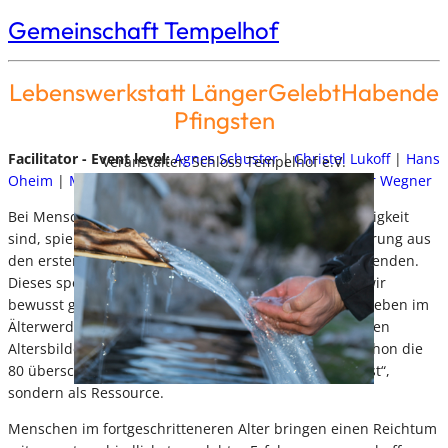
Gemeinschaft Tempelhof
Lebenswerkstatt LängerGelebtHabende
Pfingsten
Facilitator - Event level:
Agnes Schuster
|
Christel Lukoff
|
Hans
Veranstalter: Schloss Tempelhof e.V.
Oheim
|
MarieLuise Stiefel
|
MarieLuise Stiefel
|
Peter Wegner
Bei Menschen, die im Kontakt mit der eigenen Lebendigkeit
sind, spielt das Alter keine Rolle. Dies ist unsere Erfahrung aus
den ersten Werkstätten von und mit LängerGelebtHabenden.
Dieses sperrige Wort „LängerGelebtHabende“ haben wir
bewusst gewählt, denn wie wir uns selbst und unser Leben im
Älterwerden wahrnehmen, passt nicht in die klassischen
Altersbilder – egal, ob jemand erst Mitte 50 ist oder schon die
80 überschritten hat. Wir sehen uns nicht als „Altenlast“,
sondern als Ressource.
Menschen im fortgeschritteneren Alter bringen einen Reichtum