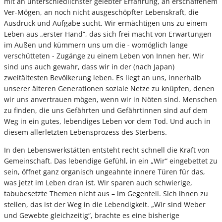
mit an unterschiedlichster gelebter Erfahrung, an erschaffenem
Ver-Mögen, an noch nicht ausgeschöpfter Lebenskraft, die
Ausdruck und Aufgabe sucht. Wir ermächtigen uns zu einem
Leben aus „erster Hand“, das sich frei macht von Erwartungen
im Außen und kümmern uns um die - womöglich lange
verschütteten - Zugänge zu einem Leben von Innen her. Wir
sind uns auch gewahr, dass wir in der (nach Japan)
zweitältesten Bevölkerung leben. Es liegt an uns, innerhalb
unserer älteren Generationen soziale Netze zu knüpfen, denen
wir uns anvertrauen mögen, wenn wir in Nöten sind. Menschen
zu finden, die uns Gefährten und Gefährtinnen sind auf dem
Weg in ein gutes, lebendiges Leben vor dem Tod. Und auch in
diesem allerletzten Lebensprozess des Sterbens.
In den Lebenswerkstätten entsteht recht schnell die Kraft von
Gemeinschaft. Das lebendige Gefühl, in ein „Wir“ eingebettet zu
sein, öffnet ganz organisch ungeahnte innere Türen für das,
was jetzt im Leben dran ist. Wir sparen auch schwierige,
tabubesetzte Themen nicht aus – im Gegenteil. Sich ihnen zu
stellen, das ist der Weg in die Lebendigkeit. „Wir sind Weber
und Gewebte gleichzeitig“, brachte es eine bisherige