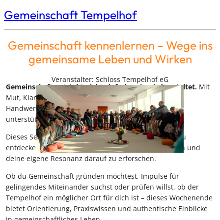
Gemeinschaft Tempelhof
Gemeinschaft kennenlernen – Wege ins
gemeinsame Leben und Wirken
Veranstalter: Schloss Tempelhof eG
Gemeinschaft entsteht nicht einfach – sie wird gestaltet.
Mit
Mut, Klarheit, liebevoller Selbstreflexion und einem
Handwerkskoffer an Methoden, die Menschen darin
unterstützen, tragfähige Strukturen aufzubauen.
Dieses Seminar lädt dich ein, gelebte Gemeinschaft zu
entdecken, grundlegende Werkzeuge kennenzulernen und
deine eigene Resonanz darauf zu erforschen.
Ob du Gemeinschaft gründen möchtest, Impulse für
gelingendes Miteinander suchst oder prüfen willst, ob der
Tempelhof ein möglicher Ort für dich ist – dieses Wochenende
bietet Orientierung, Praxiswissen und authentische Einblicke
in gemeinschaftliches Leben.