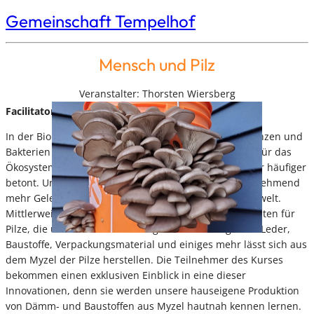
Gemeinschaft Tempelhof
Mensch und Pilz
Veranstalter: Thorsten Wiersberg
Facilitator - Event level:
Thorsten Wiersberg
In der Biologie bilden die Pilze neben den Tieren, Pflanzen und
Bakterien ein eigenes Reich. Die Bedeutung der Pilze für das
Ökosystem Erde wird in der neueren Forschung immer häufiger
betont. Und auch für uns Menschen ergeben sich zunehmend
mehr Gelegenheiten für eine Kooperation mit der Pilzwelt.
Mittlerweile gibt es zahlreiche Anwendungsmöglichkeiten für
Pilze, die über Pilze als Nahrungsmittel hinausgehen: Leder,
Baustoffe, Verpackungsmaterial und einiges mehr lässt sich aus
dem Myzel der Pilze herstellen. Die Teilnehmer des Kurses
bekommen einen exklusiven Einblick in eine dieser
Innovationen, denn sie werden unsere hauseigene Produktion
von Dämm- und Baustoffen aus Myzel hautnah kennen lernen.