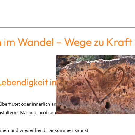
en im Wandel – Wege zu Kraft
 Lebendigkeit in bewegten Zeiten
überflutet oder innerlich angespannt. Nachrichten, Veränderunge
stalterin: Martina Jacobson
tmen und wieder bei dir ankommen kannst.