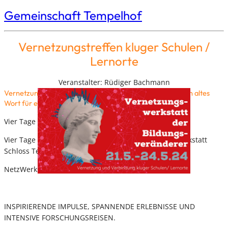
Gemeinschaft Tempelhof
Vernetzungstreffen kluger Schulen /
Lernorte
Veranstalter: Rüdiger Bachmann
Vernetzung und Verbindung kluger Schulen / Lernorte: Ein altes
Wort für eine höchst notwendige Haltung!?
Vier Tage FREIE BILDUNG zusammen gestalten.
Vier Tage im inspirierenden Rahmen der Zukunftswerkstatt
Schloss Tempelhof.
NetzWerkstatt für Bildungsveränderer
INSPIRIERENDE IMPULSE, SPANNENDE ERLEBNISSE UND
INTENSIVE FORSCHUNGSREISEN.