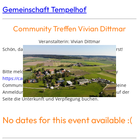
Gemeinschaft Tempelhof
Community Treffen Vivian Dittmar
Veranstalterin: Vivian Dittmar
Schön, dass du beim Community Treffen dabei sein wirst!
Bitte melde dich
zuerst
in der Lebensweise Community
https://campus.lebensweise.net
für die Teilnahme am
Community Treffen an. Wenn das Lebensweise-Team deine
Anmeldung bestätigt hat, kannst du dann hier unten auf der
Seite die Unterkunft und Verpflegung buchen.
No dates for this event available :(