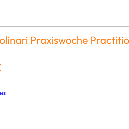
inari Praxiswoche Practiti
(
ess