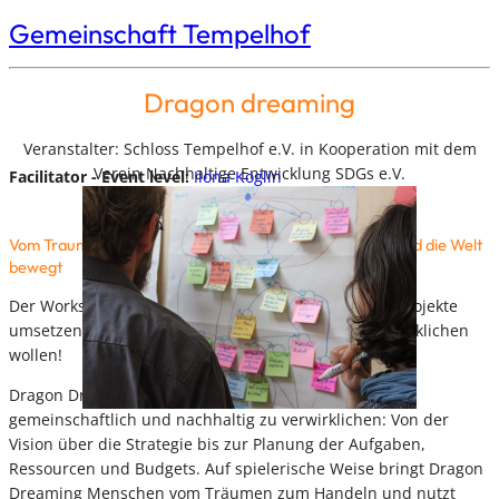
Gemeinschaft Tempelhof
Dragon dreaming
Veranstalter: Schloss Tempelhof e.V. in Kooperation mit dem
Verein Nachhaltige Entwicklung SDGs e.V.
Facilitator - Event level:
Ilona Koglin
Vom Traum zum Projekt, das dich, deine Gemeinschaft und die Welt
bewegt
Der Workshop ist für ALLE, die beruflich oder privat Projekte
umsetzen und einen gesellschaftlichen Wandel verwirklichen
wollen!
Dragon Dreaming ist ein Methoden-Set, um Projekte
gemeinschaftlich und nachhaltig zu verwirklichen: Von der
Vision über die Strategie bis zur Planung der Aufgaben,
Ressourcen und Budgets. Auf spielerische Weise bringt Dragon
Dreaming Menschen vom Träumen zum Handeln und nutzt