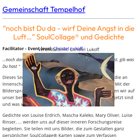
Gemeinschaft Tempelhof
“noch bist Du da - wirf Deine Angst in die
Luft…” SoulCollage® und Gedichte
Facilitator - Event level:
Christel Lukoff
Veranstalterin: Christel Lukoff
…noch darfst Du lieben, Worte verschenken...Sei was Du bist, gib was
Du hast “
(Rose Ausländer)
Dieses Seminar richtet sich an LängerGelebtHabende, die an
Innenschau und innerem Wachstum interessiert sind. Mit der
Bildersprache von Gedichten und SoulCollage® schauen wir auf
unser bereits gelebtes Leben und reflektieren wer wir jetzt sind
und was wir noch leben und geben möchten.
Gedichte von Louise Erdrich, Mascha Kaleko, Mary Oliver, Luise
Rinser, ... werden uns auf dieser inneren Forschungsreise
begleiten. Sie teilen mit uns Bilder, die zum Gestalten ganz
persönlicher SoulCollage® Karten sowie zum Verfassen