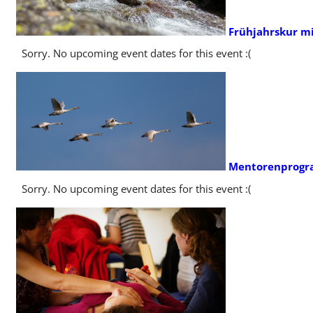
Frühjahrskur mi
Sorry. No upcoming event dates for this event :(
Mentorenprogra
Sorry. No upcoming event dates for this event :(