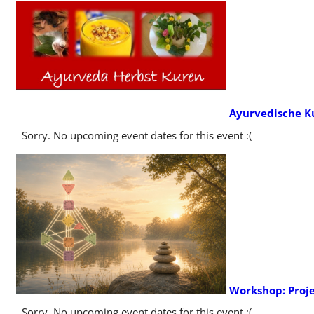
Ayurvedische K
Sorry. No upcoming event dates for this event :(
Workshop: Proj
Sorry. No upcoming event dates for this event :(