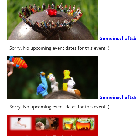
Gemeinschaftsb
Sorry. No upcoming event dates for this event :(
GemeinschaftsIn
Sorry. No upcoming event dates for this event :(