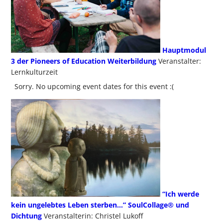
Hauptmodul
3 der Pioneers of Education Weiterbildung
Veranstalter:
Lernkulturzeit
Sorry. No upcoming event dates for this event :(
“Ich werde
kein ungelebtes Leben sterben…” SoulCollage® und
Dichtung
Veranstalterin: Christel Lukoff